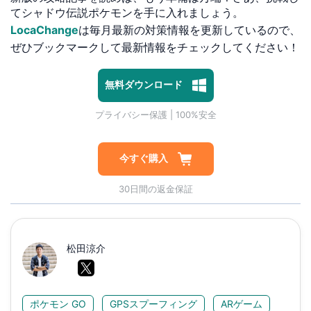
てシャドウ伝説ポケモンを手に入れましょう。
LocaChange
は毎月最新の対策情報を更新しているので、
ぜひブックマークして最新情報をチェックしてください！
1対1専門技術サポート
プライバシー保護 | 100%安全
無料ダウンロード
マルウェアなし | 広告なし
1対1専門技術サポート
プライバシー保護 | 100%安全
今すぐ購入
30日間の返金保証
松田涼介
ポケモン GO
GPSスプーフィング
ARゲーム