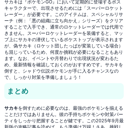
サカキは『ポケモンGO』において定期的に登場するボス
キャラクターで、出現させるためには「スーパーロケット
レーダー」が必要です。このアイテムは、スペシャルリサ
ーチ（例：「悪の組織に立ち向かえ」シリーズ）をクリア
することで入手でき、通常のロケットレーダーでは代用で
きません。スーパーロケットレーダーを装備すると、マッ
プ上にサカキの潜伏しているポケストップが表示されます
が、偽サカキ（ロケット団したっぱが変装している場合）
も混じっているため、何度か挑戦が必要になることもあり
ます。なお、イベントや月替わりで出現状況が変わるた
め、最新情報を確認しておくのがおすすめです。サカキを
倒すと、シャドウ伝説ポケモンが手に入るチャンスなの
で、しっかり対策を準備しましょう！
まとめ
サカキ
を倒すために必要なのは、最強のポケモンを揃える
ことだけではありません。彼の手持ちポケモンや対策パー
ティをしっかり把握することが鍵です。この2025年9月最
新版の攻略記事を読めば、もう準備は万端！さあ、挑戦し