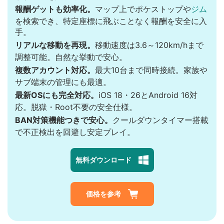
報酬ゲットも効率化。
マップ上でポケストップや
ジム
を検索でき、特定座標に飛ぶことなく報酬を安全に入
手。
リアルな移動を再現。
移動速度は3.6～120km/hまで
調整可能。自然な挙動で安心。
複数アカウント対応。
最大10台まで同時接続。家族や
サブ端末の管理にも最適。
最新OSにも完全対応。
iOS 18・26とAndroid 16対
応。脱獄・Root不要の安全仕様。
BAN対策機能つきで安心。
クールダウンタイマー搭載
で不正検出を回避し安定プレイ。
無料ダウンロード
価格を参考