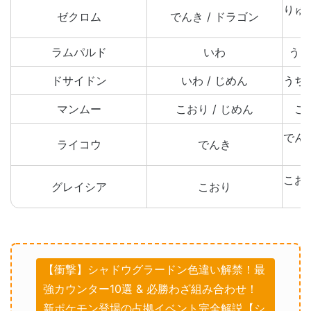
りゅ
ゼクロム
でんき / ドラゴン
ラムパルド
いわ
うち
ドサイドン
いわ / じめん
うち
マンムー
こおり / じめん
こ
でん
ライコウ
でんき
こお
グレイシア
こおり
【衝撃】シャドウグラードン色違い解禁！最
強カウンター10選 & 必勝わざ組み合わせ！
新ポケモン登場の占拠イベント完全解説【シ