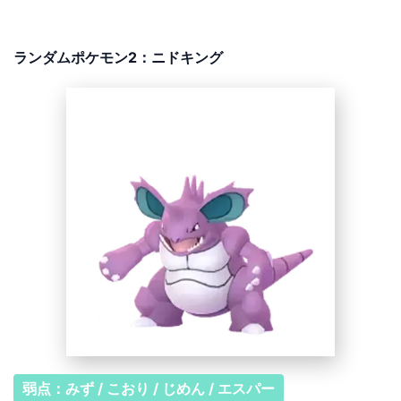
ランダムポケモン2：ニドキング
弱点：みず / こおり / じめん / エスパー