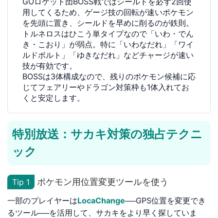
GOロケット団BOSS戦ではシールドを必ず2回使
用してくるため、ゲージ技の回転が速いポケモン
を先頭に置き、シールドを早めに削るのが鉄則。
トルネロスはひこう単タイプなので「いわ・でん
き・こおり」が弱点。特に「いわなだれ」「ワイ
ルドボルト」「ゆきなだれ」などチャージが速い
技が有効です。
BOSSは3体構成なので、残りのポケモン候補に応
じてフェアリーやドラゴン対策枠も1体入れてお
くと安定します。
特別放送：サカキ対策の独占テクニ
ック
ポケモン用位置変更ツールを使う
Tip 1
一部のプレイヤーは
LocaChange
──GPS位置を変更でき
るツール──を活用して、サカキをより早く探していま