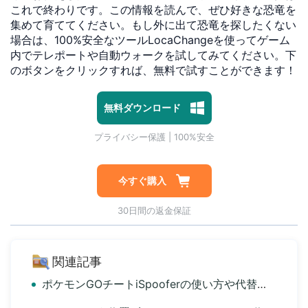
これで終わりです。この情報を読んで、ぜひ好きな恐竜を
集めて育ててください。もし外に出て恐竜を探したくない
場合は、100%安全なツールLocaChangeを使ってゲーム
内でテレポートや自動ウォークを試してみてください。下
のボタンをクリックすれば、無料で試すことができます！
1対1専門技術サポート
プライバシー保護 | 100%安全
無料ダウンロード
マルウェアなし | 広告なし
1対1専門技術サポート
プライバシー保護 | 100%安全
今すぐ購入
30日間の返金保証
関連記事
ポケモンGOチートiSpooferの使い方や代替ツール