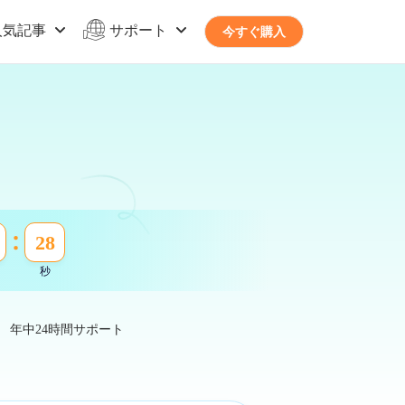
人気記事
サポート
今すぐ購入
28
秒
年中24時間サポート