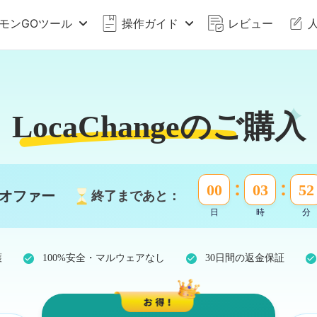
モンGOツール
操作ガイド
レビュー
LocaChangeのご購入
00
03
52
オファー
終了まであと：
日
時
分
護
100%安全・マルウェアなし
30日間の返金保証