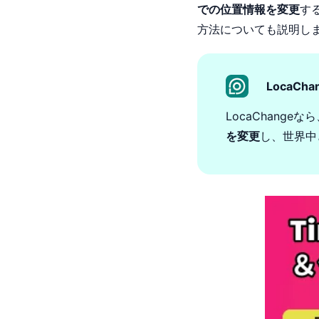
での位置情報を変更
す
方法についても説明し
LocaCh
LocaChang
を変更
し、世界中