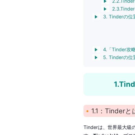
2.2.T
2.3.Ti
3. Tinde
4.「Tind
5. Tinde
1.T
1.1：Tinder
Tinderは、世界最