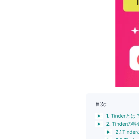
目次:
1. Tinde
2. Tind
2.1.Ti