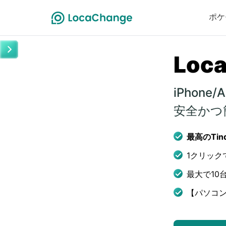
ポケ
Loc
iPhone
安全かつ
最高のTi
1クリック
最大で10
【パソコン