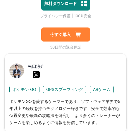
無料ダウンロード
マルウェアなし | 広告なし
1対1専門技術サポート
プライバシー保護 | 100%安全
今すぐ購入
30日間の返金保証
松田涼介
ポケモン GO
GPSスプーフィング
ARゲーム
ポケモンGOを愛するゲーマーであり、ソフトウェア業界で5
年以上の経験を持つテクノロジー好きです。安全で効率的な
位置変更や最新の攻略法を研究し、より多くのトレーナーが
ゲームを楽しめるように情報を発信しています。