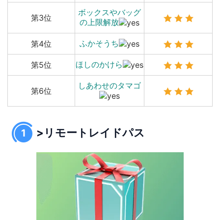
ボックスやバッグ
第3位
の上限解放
ふかそうち
第4位
ほしのかけら
第5位
しあわせのタマゴ
第6位
>リモートレイドパス
1