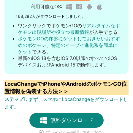
利用可能なOS:
168,282人がダウンロードしました。
ワンクリックでポケモンGOの
リアルタイムなポ
ケモン出現場所や役立つ最新情報
が入手できる
ポケモンGOの序盤にゲットしておきたいおすす
めのポケモン
、
特定のイーブイ進化系を簡単に
ゲット
できる。
最新のiOS 18を含むiOS 7.0以降のすべてのiOS
デバイスおよびAndroid 15で動作します。
LocaChangeでiPhoneやAndroidのポケモンGO位
置情報を偽装する方法＞＞
ステップ1.
まず、スマホにLocaChangeをダウンロードし
ます。
無料ダウンロード
プライバシー保護 | 100%安全