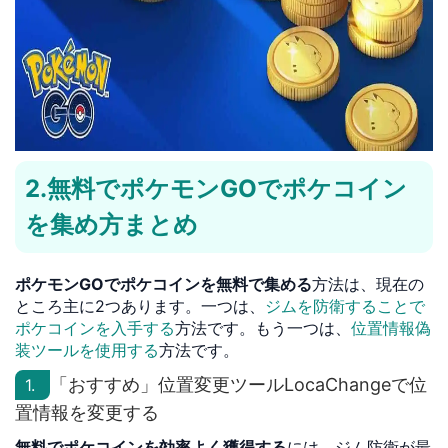
2.無料でポケモンGOでポケコイン
を集め方まとめ
ポケモンGOでポケコインを無料で集める
方法は、現在の
ところ主に2つあります。一つは、
ジムを防衛することで
ポケコインを入手する
方法です。もう一つは、
位置情報偽
装ツールを使用する
方法です。
「おすすめ」位置変更ツールLocaChangeで位
1.
置情報を変更する
無料でポケコインを効率よく獲得する
には、ジム防衛が最