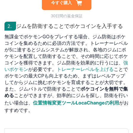
今すぐ購入
30日間の返金保証
ジムを防衛することでポケコインを入手する
2.
無課金でポケモンGOをプレイする場合、ジム防衛はポケ
コインを集めるために必須の方法です。トレーナーレベル
が5に達するとジムシステムが解放され、各地のジムにポ
ケモンを配置して防衛することで、その時間に応じてポケ
コインを獲得できます。ジム防衛を効果的に行うには、
強
いポケモン
が必要です。
トレーナーレベルを上げる
ことで
ポケモンの最大CPも向上するため、まずはレベルアップ
してからジムに挑むポケモンを育成することが大切です。
また、ジムバトルで防衛することで
ポケコインを無料で集
める
ことができますが、効率的にジムを探し、防衛を行い
たい場合は、
位置情報変更ツールLocaChangeの利用
がお
すすめです。