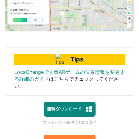
Tips
LocaChangeで人気ARゲームの位置情報を変更す
る詳細のガイド
はこちらでチェックしてくださ
い。
無料ダウンロード
1対1専門技術サポート
プライバシー保護 | 100%安全
マルウェアなし | 広告なし
1対1専門技術サポート
プライバシー保護 | 100%安全