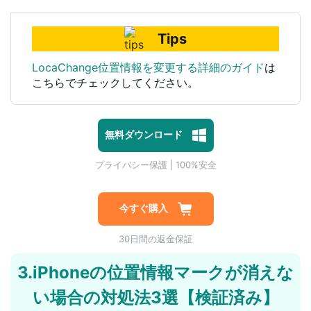
Tips
LocaChange位置情報を変更する詳細のガイド
は
こちらでチェックしてください。
1対1専門技術サポート
プライバシー保護 | 100%安全
無料ダウンロード
マルウェアなし | 広告なし
1対1専門技術サポート
プライバシー保護 | 100%安全
今すぐ購入
30日間の返金保証
3.iPhoneの位置情報マークが消えな
い場合の対処法3選【検証済み】