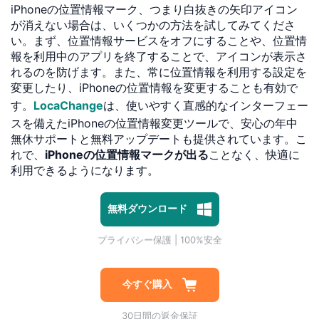
iPhoneの位置情報マーク、つまり白抜きの矢印アイコン
が消えない場合は、いくつかの方法を試してみてくださ
い。まず、位置情報サービスをオフにすることや、位置情
報を利用中のアプリを終了することで、アイコンが表示さ
れるのを防げます。また、常に位置情報を利用する設定を
変更したり、iPhoneの位置情報を変更することも有効で
す。
LocaChange
は、使いやすく直感的なインターフェー
スを備えたiPhoneの位置情報変更ツールで、安心の年中
無休サポートと無料アップデートも提供されています。こ
れで、
iPhoneの位置情報マークが出る
ことなく、快適に
利用できるようになります。
1対1専門技術サポート
プライバシー保護 | 100%安全
無料ダウンロード
マルウェアなし | 広告なし
1対1専門技術サポート
プライバシー保護 | 100%安全
今すぐ購入
30日間の返金保証