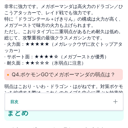
非常に強力です。メガボーマンダは高火力のドラゴン／ひ
こうアタッカーで、レイド戦でも強力です。
特に「ドラゴンテール＋げきりん」の構成は火力が高く、
メガブーストで味方の火力も上げられます。
ただし、こおりタイプに二重弱点があるため耐久は低め。
総じて、攻撃重視の最強クラスメガシンカです。
· 火力面：★★★★★（メガレックウザに次ぐトップアタ
ッカー）
· サポート面：★★★★☆（メガブーストが優秀）
· 耐久面：★★☆☆☆（氷弱点に注意）
Q4.ポケモンGOでメガボーマンダの弱点は？
弱点はこおり・いわ・ドラゴン・はがねです。対策ポケモ
ンを編成する際は、これらのタイプを中心に選ぶと効率的
にダメージを与えられます。
目次
まとめ