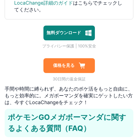
LocaChange詳細のガイド
はこちらでチェックし
てください。
無料ダウンロード
1対1専門技術サポート
プライバシー保護 | 100%安全
マルウェアなし | 広告なし
1対1専門技術サポート
プライバシー保護 | 100%安全
価格を見る
30日間の返金保証
手間や時間に縛られず、あなたのポケ活をもっと自由に、
もっと効率的に。メガボーマンダを確実にゲットしたい方
は、今すぐLocaChangeをチェック！
ポケモンGOメガボーマンダに関す
るよくある質問（FAQ）