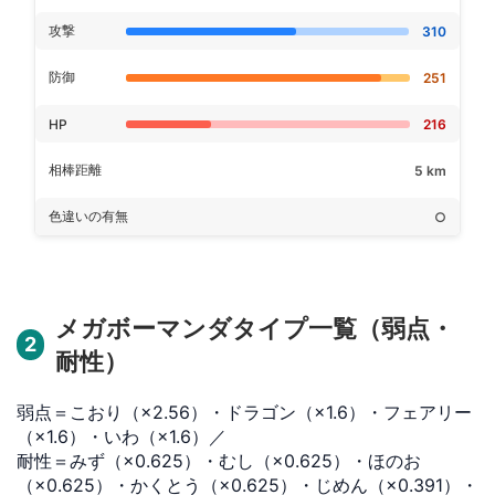
攻撃
310
防御
251
HP
216
相棒距離
5 km
色違いの有無
○
メガボーマンダタイプ一覧（弱点・
2
耐性）
弱点＝こおり（×2.56）・ドラゴン（×1.6）・フェアリー
（×1.6）・いわ（×1.6）／
耐性＝みず（×0.625）・むし（×0.625）・ほのお
（×0.625）・かくとう（×0.625）・じめん（×0.391）・