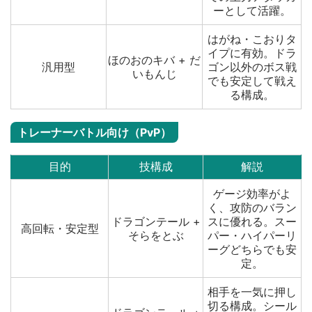
ーとして活躍。
はがね・こおりタ
イプに有効。ドラ
ほのおのキバ + だ
汎用型
ゴン以外のボス戦
いもんじ
でも安定して戦え
る構成。
トレーナーバトル向け（PvP）
目的
技構成
解説
ゲージ効率がよ
く、攻防のバラン
ドラゴンテール +
スに優れる。スー
高回転・安定型
そらをとぶ
パー・ハイパーリ
ーグどちらでも安
定。
相手を一気に押し
切る構成。シール