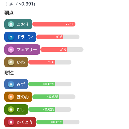
くさ（×0.391）
弱点
こおり
x2.56
ドラゴン
x1.6
フェアリー
x1.6
いわ
x1.6
耐性
みず
×0.625
ほのお
×0.625
むし
×0.625
かくとう
×0.625