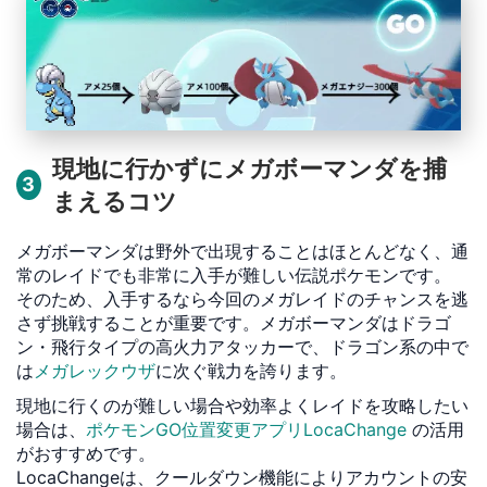
現地に行かずにメガボーマンダを捕
3
まえるコツ
メガボーマンダは野外で出現することはほとんどなく、通
常のレイドでも非常に入手が難しい伝説ポケモンです。
そのため、入手するなら今回のメガレイドのチャンスを逃
さず挑戦することが重要です。メガボーマンダはドラゴ
ン・飛行タイプの高火力アタッカーで、ドラゴン系の中で
は
メガレックウザ
に次ぐ戦力を誇ります。
現地に行くのが難しい場合や効率よくレイドを攻略したい
場合は、
ポケモンGO位置変更アプリLocaChange
の活用
がおすすめです。
LocaChangeは、クールダウン機能によりアカウントの安