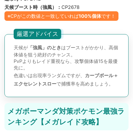
天候ブースト時（強風）：
CP2678
※CPがこの数値と一致していれば
100%個体
です！
厳選アドバイス
天候が
「強風」のとき
はブーストがかかり、高個
体値を狙う絶好のチャンス。
PvPよりもレイド重視なら、攻撃個体値15を最優
先に。
色違いは出現率ランダムですが、
カーブボール＋
エクセレントスロー
で捕獲率を高めましょう。
メガボーマンダ対策ポケモン最強ラ
ンキング【メガレイド攻略】