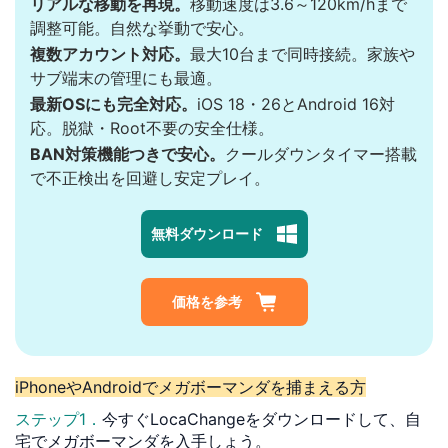
リアルな移動を再現。
移動速度は3.6～120km/hまで
調整可能。自然な挙動で安心。
複数アカウント対応。
最大10台まで同時接続。家族や
サブ端末の管理にも最適。
最新OSにも完全対応。
iOS 18・26とAndroid 16対
応。脱獄・Root不要の安全仕様。
BAN対策機能つきで安心。
クールダウンタイマー搭載
で不正検出を回避し安定プレイ。
無料ダウンロード
価格を参考
iPhoneやAndroidでメガボーマンダを捕まえる方
ステップ1．
今すぐLocaChangeをダウンロードして、自
宅でメガボーマンダを入手しょう。