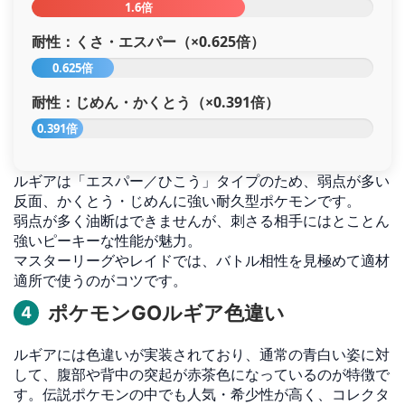
1.6倍
耐性：くさ・エスパー（×0.625倍）
0.625倍
耐性：じめん・かくとう（×0.391倍）
0.391倍
ルギアは「エスパー／ひこう」タイプのため、弱点が多い
反面、かくとう・じめんに強い耐久型ポケモンです。
弱点が多く油断はできませんが、刺さる相手にはとことん
強いピーキーな性能が魅力。
マスターリーグやレイドでは、バトル相性を見極めて適材
適所で使うのがコツです。
ポケモンGOルギア色違い
4
ルギアには色違いが実装されており、通常の青白い姿に対
して、腹部や背中の突起が赤茶色になっているのが特徴で
す。伝説ポケモンの中でも人気・希少性が高く、コレクタ