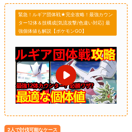
緊急！ルギア団体戦★完全攻略！最強カウン
ター12体＆技構成[気流攻撃/色違い対応] 最
強個体値も解説【ポケモンGO】
2人で討伐可能なケース