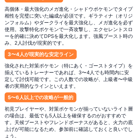
高個体・最大強化のメガ進化・シャドウポケモンでタイプ
相性を完璧に突いた編成が必須です。ギラティナ（オリジ
ンフォルム）やダークライを最大強化し、メガ進化を必ず
使用。攻撃特化ポケモンで一斉攻撃し、エクセレントスロ
ーを的確に決めてDPSを最大化します。
強風ブースト時の
み
、2人討伐が現実的です。
3〜4人が現実的な安定ライン
強化された対策ポケモン（
特にあく・ゴーストタイプ
）を
揃えているトレーナーであれば、3〜4人でも時間内に安
定して討伐可能です。この人数での攻略が、上級者〜中級
者の実用的なラインといえます。
5〜6人以上での攻略が一般的
初見プレイヤーや、対策ポケモンが揃っていないライト層
の場合は、最低でも5人以上を確保するのがおすすめで
す。天候ブーストやフレンドボーナスがあると、火力の底
上げが可能になるため、参加前に確認しておくと良いでし
ょう。