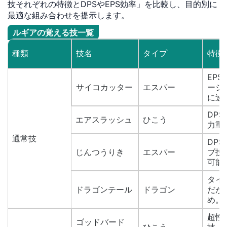
技それぞれの特徴とDPSやEPS効率」を比較し、目的別に
最適な組み合わせを提示します。
ルギアの覚える技一覧
種類
技名
タイプ
特徴
EP
サイコカッター
エスパー
ージ
に速
DP
エアスラッシュ
ひこう
力重
通常技
DP
じんつうりき
エスパー
ブ技
可能
タイ
ドラゴンテール
ドラゴン
だが
め。
超性
ゴッドバード