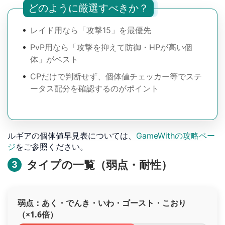
どのように厳選すべきか？
レイド用なら「攻撃15」を最優先
PvP用なら「攻撃を抑えて防御・HPが高い個
体」がベスト
CPだけで判断せず、個体値チェッカー等でステ
ータス配分を確認するのがポイント
ルギアの個体値早見表については、
GameWithの攻略ペー
ジ
をご参照ください。
タイプの一覧（弱点・耐性）
3
弱点：あく・でんき・いわ・ゴースト・こおり
（×1.6倍）