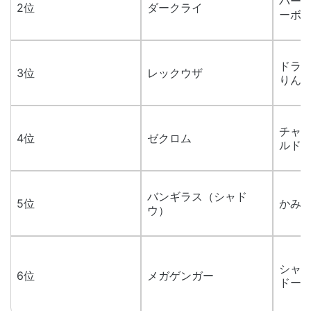
バーク
2位
ダークライ
ーボ
ドラゴ
3位
レックウザ
りん
チャー
4位
ゼクロム
ルド
バンギラス（シャド
5位
かみつ
ウ）
シャド
6位
メガゲンガー
ドー