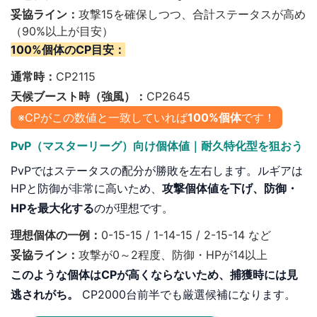
妥協ライン：
攻撃15を確保しつつ、合計ステータスが高め
（
90%以上
が目安）
100%個体のCP目安：
通常時：
CP2115
天候ブースト時（強風）：
CP2645
※CPがこの数値と一致していれば
100%個体
です！
PvP（マスターリーグ）向け個体値｜耐久特化型を狙おう
PvPではステータスの配分が勝敗を左右します。ルギアは
HPと防御が非常に高いため、
攻撃個体値を下げ、防御・
HPを最大化する
のが理想です。
理想個体の一例：
0-15-15 / 1-14-15 / 2-15-14 など
妥協ライン：
攻撃が0～2程度、防御・HPが14以上
このような個体はCPが高くならないため、捕獲時には見
逃されがち。
CP2000台前半でも厳選候補になります。