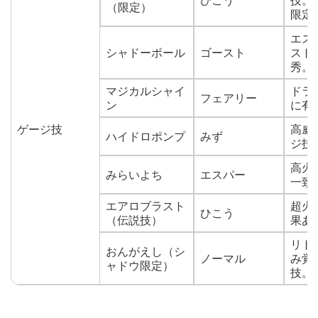
ひこう
技。
（限定）
限定
エス
シャドーボール
ゴースト
スト
秀。
マジカルシャイ
ドラ
フェアリー
ン
に有
ゲージ技
高威
ハイドロポンプ
みず
ジ技
高火
みらいよち
エスパー
一致
エアロブラスト
超火
ひこう
（伝説技）
果あ
リト
おんがえし（シ
ノーマル
み覚
ャドウ限定）
技。