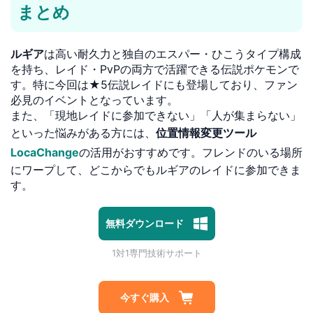
まとめ
ルギア
は高い耐久力と独自のエスパー・ひこうタイプ構成
を持ち、レイド・PvPの両方で活躍できる伝説ポケモンで
す。特に今回は★5伝説レイドにも登場しており、ファン
必見のイベントとなっています。
また、「現地レイドに参加できない」「人が集まらない」
といった悩みがある方には、
位置情報変更ツール
LocaChange
の活用がおすすめです。フレンドのいる場所
にワープして、どこからでもルギアのレイドに参加できま
す。
1対1専門技術サポート
プライバシー保護 | 100%安全
無料ダウンロード
マルウェアなし | 広告なし
1対1専門技術サポート
プライバシー保護 | 100%安全
今すぐ購入