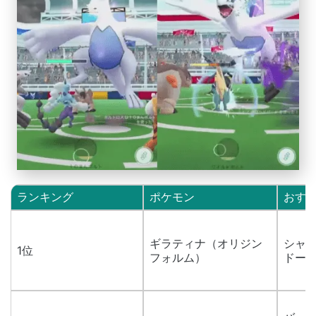
ランキング
ポケモン
おす
ギラティナ（オリジン
シャド
1位
フォルム）
ドー