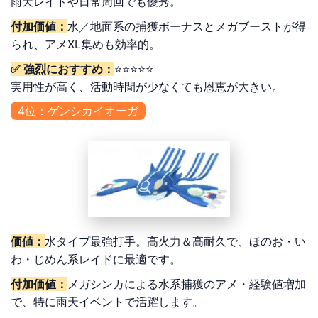
雨天レイドや日常周回でも優秀。
付加価値：
水／地面系の捕獲ボーナスとメガブーストが得
られ、アメXL集めも効率的。
✅ 強烈におすすめ：
⭐⭐⭐⭐⭐
実用性が高く、活動時間が少なくても恩恵が大きい。
4位：ゲンシカイオーガ
価値：
水タイプ最強打手。高火力＆高耐久で、ほのお・い
わ・じめん系レイドに最適です。
付加価値：
メガシンカによる水系捕獲のアメ・経験値増加
で、特に雨天イベントで活躍します。