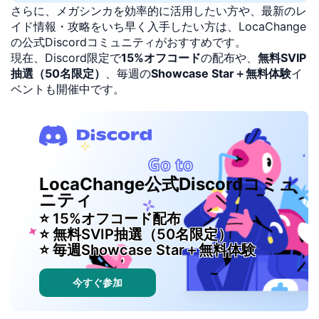
さらに、メガシンカを効率的に活用したい方や、最新のレ
イド情報・攻略をいち早く入手したい方は、LocaChange
の公式Discordコミュニティがおすすめです。
現在、Discord限定で
15%オフコード
の配布や、
無料SVIP
抽選（50名限定）
、毎週の
Showcase Star＋無料体験
イ
ベントも開催中です。
LocaChange公式Discordコミュ
ニティ
⭐ 15%オフコード配布
⭐ 無料SVIP抽選（50名限定）
⭐ 毎週Showcase Star＋無料体験
今すぐ参加