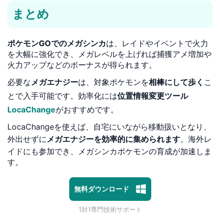
まとめ
ポケモンGOでのメガシンカ
は、レイドやイベントで火力
を大幅に強化でき、メガレベルを上げれば捕獲アメ増加や
火力アップなどのボーナスが得られます。
必要な
メガエナジー
は、対象ポケモンを
相棒にして歩く
こ
とで入手可能です。効率化には
位置情報変更ツール
LocaChange
がおすすめです。
LocaChangeを使えば、自宅にいながら移動扱いとなり、
外出せずに
メガエナジーを効率的に集められます
。海外レ
イドにも参加でき、メガシンカポケモンの育成が加速しま
す。
1対1専門技術サポート
プライバシー保護 | 100%安全
無料ダウンロード
マルウェアなし | 広告なし
1対1専門技術サポート
プライバシー保護 | 100%安全