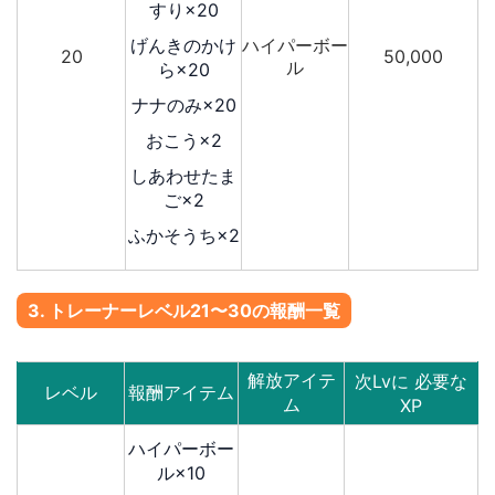
すり×20
げんきのかけ
ハイパーボー
20
50,000
ル
ら×20
ナナのみ×20
おこう×2
しあわせたま
ご×2
ふかそうち×2
3. トレーナーレベル21〜30の報酬一覧
解放アイテ
次Lvに 必要な
レベル
報酬アイテム
ム
XP
ハイパーボー
ル×10