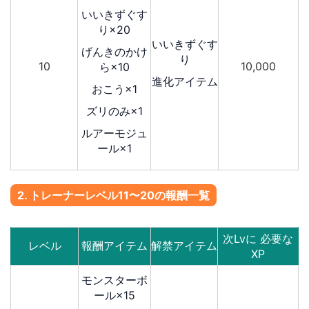
いいきずぐす
り×20
いいきずぐす
げんきのかけ
り
10
10,000
ら×10
進化アイテム
おこう×1
ズリのみ×1
ルアーモジュ
ール×1
2. トレーナーレベル11〜20の報酬一覧
次Lvに 必要な
レベル
報酬アイテム
解禁アイテム
XP
モンスターボ
ール×15