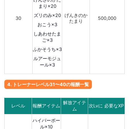
まり×20
ズリのみ×20
げんきのか
30
500,000
たまり
おこう×3
しあわせたま
ご×3
ふかそうち×3
ルアーモジュ
ール×3
4. トレーナーレベル31〜40の報酬一覧
解放アイテ
レベル
報酬アイテム
次Lvに 必要なXP
ム
ハイパーボー
ル×10