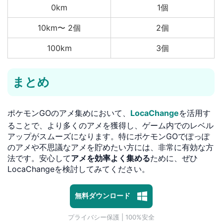
0km
1個
10km〜 2個
2個
100km
3個
まとめ
ポケモンGOのアメ集めにおいて、
LocaChange
を活用す
ることで、より多くのアメを獲得し、ゲーム内でのレベル
アップがスムーズになります。特にポケモンGOでぽっぽ
のアメや不思議なアメを貯めたい方には、非常に有効な方
法です。安心して
アメを効率よく集める
ために、ぜひ
LocaChangeを検討してみてください。
1対1専門技術サポート
プライバシー保護 | 100%安全
無料ダウンロード
マルウェアなし | 広告なし
1対1専門技術サポート
プライバシー保護 | 100%安全