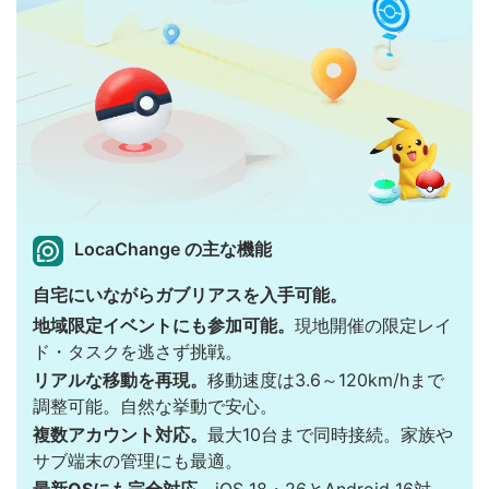
LocaChange の主な機能
自宅にいながらガブリアスを入手可能。
地域限定イベントにも参加可能。
現地開催の限定レイ
ド・タスクを逃さず挑戦。
リアルな移動を再現。
移動速度は3.6～120km/hまで
調整可能。自然な挙動で安心。
複数アカウント対応。
最大10台まで同時接続。家族や
サブ端末の管理にも最適。
最新OSにも完全対応。
iOS 18・26とAndroid 16対