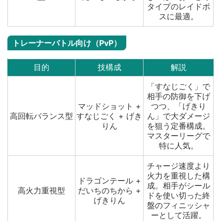
タイプのレイドボ
スに最適。
トレーナーバトル向け（PvP）
目的
技構成
解説
「すなじごく」で
相手の防御を下げ
マッドショット +
つつ、「げきり
高回転バランス型
すなじごく + げき
ん」で大ダメージ
りん
を狙う定番構成。
マスターリーグで
特に人気。
チャージ速度より
火力を重視した構
ドラゴンテール +
成。相手がシール
高火力重視型
だいちのちから +
ドを使い切った終
げきりん
盤のフィニッシャ
ーとして活躍。