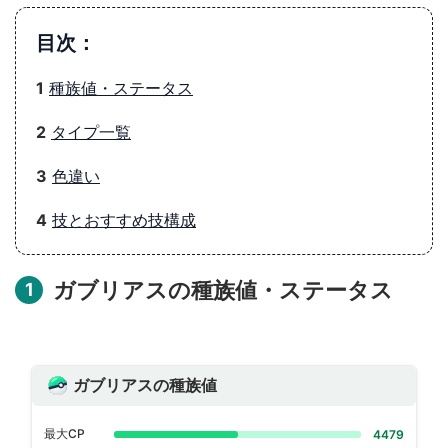
目次：
1
種族値・ステータス
2
タイプ一覧
3
色違い
4
技とおすすめ技構成
ガブリアスの種族値・ステータス
1
ガブリアスの種族値
最大CP
4479