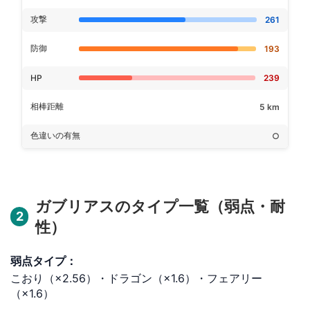
攻撃
261
防御
193
HP
239
相棒距離
5 km
色違いの有無
○
ガブリアスのタイプ一覧（弱点・耐
2
性）
弱点タイプ：
こおり（×2.56）・ドラゴン（×1.6）・フェアリー
（×1.6）