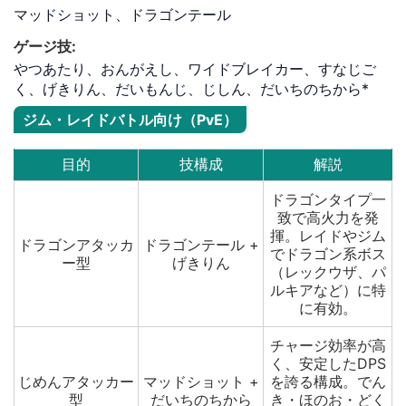
マッドショット、ドラゴンテール
ゲージ技:
やつあたり、おんがえし、ワイドブレイカー、すなじご
く、げきりん、だいもんじ、じしん、だいちのちから*
ジム・レイドバトル向け（PvE）
目的
技構成
解説
ドラゴンタイプ一
致で高火力を発
揮。レイドやジム
ドラゴンアタッカ
ドラゴンテール +
でドラゴン系ボス
ー型
げきりん
（レックウザ、パ
ルキアなど）に特
に有効。
チャージ効率が高
く、安定したDPS
じめんアタッカー
マッドショット +
を誇る構成。でん
型
だいちのちから
き・ほのお・どく