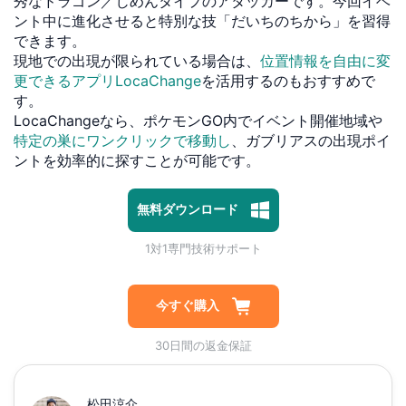
秀なドラゴン／じめんタイプのアタッカーです。今回イベ
ント中に進化させると特別な技「だいちのちから」を習得
できます。
現地での出現が限られている場合は、
位置情報を自由に変
更できるアプリLocaChange
を活用するのもおすすめで
す。
LocaChangeなら、ポケモンGO内でイベント開催地域や
特定の巣にワンクリックで移動し
、ガブリアスの出現ポイ
ントを効率的に探すことが可能です。
1対1専門技術サポート
プライバシー保護 | 100%安全
無料ダウンロード
マルウェアなし | 広告なし
1対1専門技術サポート
プライバシー保護 | 100%安全
今すぐ購入
30日間の返金保証
松田涼介