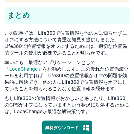
まとめ
この記事では、Life360で位置情報を他の人に知られずに
オフにする方法について貴重な知見を提供しました。
Life360で位置情報をオフにするためには、適切な位置偽
装ツールの使用が必要であることが明らかです。
幸いにも、最適なアプリケーションとして
「
LocaChange
」をお勧めします。この優れた位置偽装ツ
ールを利用すれば、Life360の位置情報がオフの問題を効
果的に解決でき、他の人にLife360で位置情報をオフにし
ていることを知られることなく位置情報を隠せます。
もしLife360の位置情報がおかしいと感じたり、Life360
のGPSがオフになっていますという状況に対処するために
は、LocaChangeが最適な解決策です。
1対1専門技術サポート
プライバシー保護 | 100%安全
無料ダウンロード
マルウェアなし | 広告なし