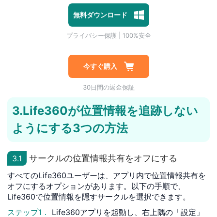
プライバシー保護 | 100%安全
無料ダウンロード
マルウェアなし | 広告なし
1対1専門技術サポート
プライバシー保護 | 100%安全
今すぐ購入
30日間の返金保証
3.Life360が位置情報を追跡しない
ようにする3つの方法
サークルの位置情報共有をオフにする
3.1
すべてのLife360ユーザーは、アプリ内で位置情報共有を
オフにするオプションがあります。以下の手順で、
Life360で位置情報を隠すサークルを選択できます。
ステップ1．
Life360アプリを起動し、右上隅の「設定」