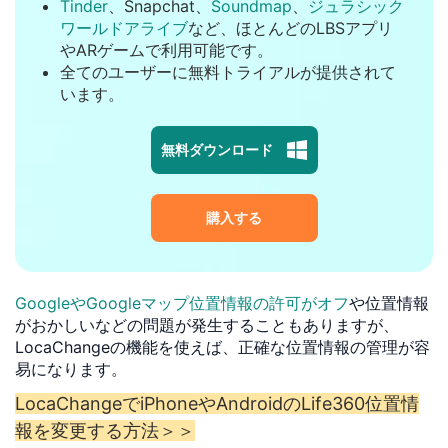
Tinder
、Snapchat、
Soundmap
、
ジュラシック
ワールドアライブ
など、ほとんどのLBSアプリ
やARゲームで利用可能です。
全てのユーザーに無料トライアルが提供されて
います。
無料ダウンロード
購入する
GoogleやGoogleマップ位置情報の許可がオフ
や位置情報
がおかしいなどの問題が発生することもありますが、
LocaChangeの機能を使えば、正確な位置情報の管理が容
易になります。
LocaChangeでiPhoneやAndroidのLife360位置情
報を変更する方法＞＞