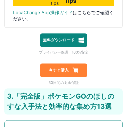
Tips
LocaChange App操作ガイド
はこちらでご確認く
ださい。
無料ダウンロード
1対1専門技術サポート
プライバシー保護 | 100%安全
マルウェアなし | 広告なし
1対1専門技術サポート
プライバシー保護 | 100%安全
今すぐ購入
30日間の返金保証
3.「完全版」ポケモンGOのほしの
すな入手法と効率的な集め方13選