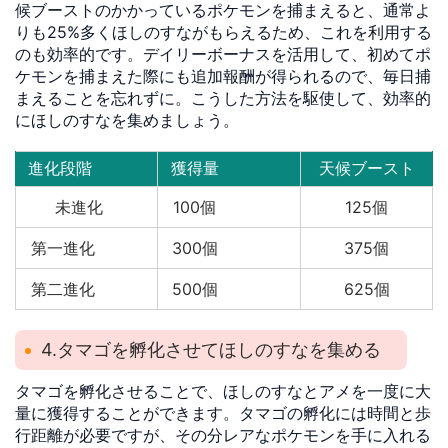
候ブーストのかかっているポケモンを捕まえると、通常よ
りも25%多くほしのすながもらえるため、これを利用する
のも効率的です。デイリーボーナスを活用して、初めてポ
ケモンを捕まえた際にも追加報酬が得られるので、毎日捕
まえることを忘れずに。こうした方法を駆使して、効率的
にほしのすなを集めましょう。
進化段階
獲得量
天候ブースト
未進化
100個
125個
第一進化
300個
375個
第二進化
500個
625個
4.タマゴを孵化させてほしのすなを集める
タマゴを孵化させることで、ほしのすなとアメを一度に大
量に獲得することができます。タマゴの孵化には時間と歩
行距離が必要ですが、その分レアなポケモンを手に入れる