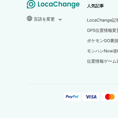
人気記事
言語を変更
LocaChange
GPS位置情報変
ポケモンGO裏
モンハンNow攻
位置情報ゲーム